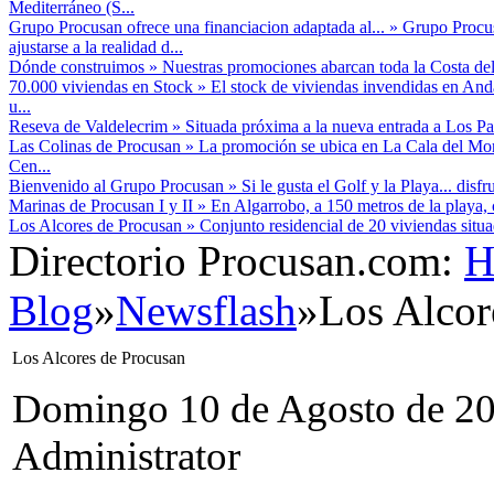
Mediterráneo (S...
Grupo Procusan ofrece una financiacion adaptada al...
»
Grupo Procusa
ajustarse a la realidad d...
Dónde construimos
»
Nuestras promociones abarcan toda la Costa del
70.000 viviendas en Stock
»
El stock de viviendas invendidas en And
u...
Reseva de Valdelecrim
»
Situada próxima a la nueva entrada a Los Pac
Las Colinas de Procusan
»
La promoción se ubica en La Cala del Mor
Cen...
Bienvenido al Grupo Procusan
»
Si le gusta el Golf y la Playa... disf
Marinas de Procusan I y II
»
En Algarrobo, a 150 metros de la playa, 
Los Alcores de Procusan
»
Conjunto residencial de 20 viviendas situ
Directorio Procusan.com:
H
Blog
»
Newsflash
»
Los Alcor
Los Alcores de Procusan
Domingo 10 de Agosto de 2
Administrator