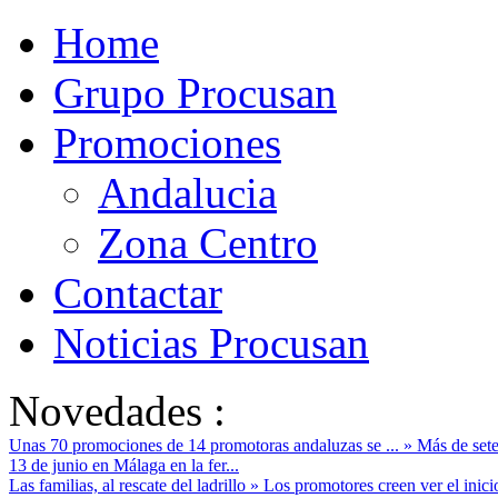
Home
Grupo Procusan
Promociones
Andalucia
Zona Centro
Contactar
Noticias Procusan
Novedades :
Unas 70 promociones de 14 promotoras andaluzas se ...
»
Más de sete
13 de junio en Málaga en la fer...
Las familias, al rescate del ladrillo
»
Los promotores creen ver el inici