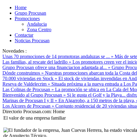
Home
Grupo Procusan
Promociones
Andalucia
Zona Centro
Contactar
Noticias Procusan
Novedades :
Unas 70 promociones de 14 promotoras andaluzas se ...
»
Más de sete
Las familias, al rescate del ladrillo
»
Los promotores creen ver el inici
Grupo Procusan ofrece una financiacion adaptada al...
»
Grupo Procusa
Dónde construimos
»
Nuestras promociones abarcan toda la Costa del
70.000 viviendas en Stock
»
El stock de viviendas invendidas en Anda
Reseva de Valdelecrim
»
Situada próxima a la nueva entrada a Los Pac
Las Colinas de Procusan
»
La promoción se ubica en La Cala del Mora
Bienvenido al Grupo Procusan
»
Si le gusta el Golf y la Playa... disf
Marinas de Procusan I y II
»
En Algarrobo, a 150 metros de la playa, 
Los Alcores de Procusan
»
Conjunto residencial de 20 viviendas situ
Directorio Procusan.com:
Home
El valor de una empresa familiar
El fundador de la empresa, Juan Cuevas Herrera, ha estado vinculad
de Arquitecto Técnico.