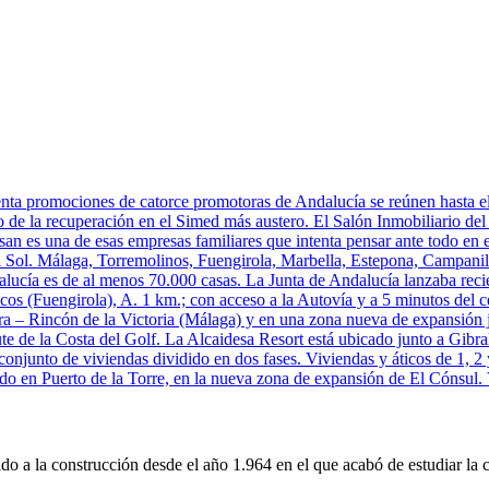
nta promociones de catorce promotoras de Andalucía se reúnen hasta el 
o de la recuperación en el Simed más austero. El Salón Inmobiliario del
n es una de esas empresas familiares que intenta pensar ante todo en el c
 Sol. Málaga, Torremolinos, Fuengirola, Marbella, Estepona, Campanilla
lucía es de al menos 70.000 casas. La Junta de Andalucía lanzaba reci
os (Fuengirola), A. 1 km.; con acceso a la Autovía y a 5 minutos del ce
 – Rincón de la Victoria (Málaga) y en una zona nueva de expansión j
rute de la Costa del Golf. La Alcaidesa Resort está ubicado junto a Gibral
conjunto de viviendas dividido en dos fases. Viviendas y áticos de 1, 2 
ado en Puerto de la Torre, en la nueva zona de expansión de El Cónsul. 
o a la construcción desde el año 1.964 en el que acabó de estudiar la c