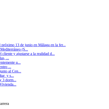
próximo 13 de junio en Málaga en la fer...
 Mediterráneo (S...
liente y ajustarse a la realidad d...
s, ...
entemente u...
ntro ...
unto al Cen...
tar y s...
y 3 dorm...
Vivienda...
arrera